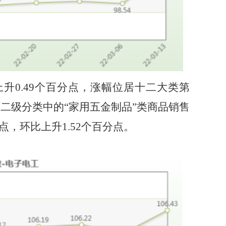
上升
0.49
个百分点，涨幅位居十二大类第
下二级分类中的
“家用五金制品”
类
商品销售
点，
环比
上升
1.52
个百分点。