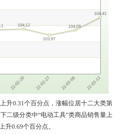
比上升
0.
31
个百分点，
涨
幅位居十二大类第
别下二级分类中
“电动工具”类商品销售量
上
上升
0.69
个百分点。