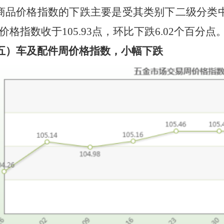
商品
价格指数的
下跌
主要是受其类别下二级分类
周价格指数收于
105.93
点，
环比下跌
6.02
个百分点
五）车及配件周价格指数，
小
幅
下跌