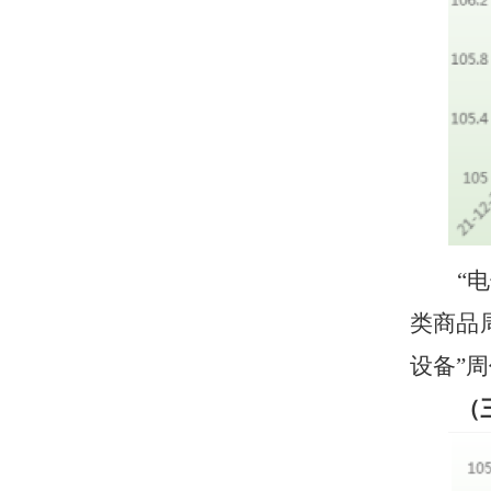
“
类商品
设备”
（