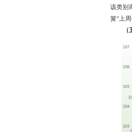
该类别
簧”上
（