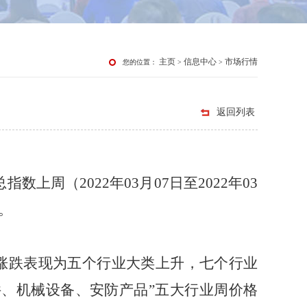
主页
信息中心
市场行情
您的位置：
>
>
返回列表
指数上周（202
2
年
03
月
07
日至
202
2
年
03
。
涨跌表现为
五
个行业大类
上升
，
七个行业
、机械设备、安防产品”
五大行业周价格