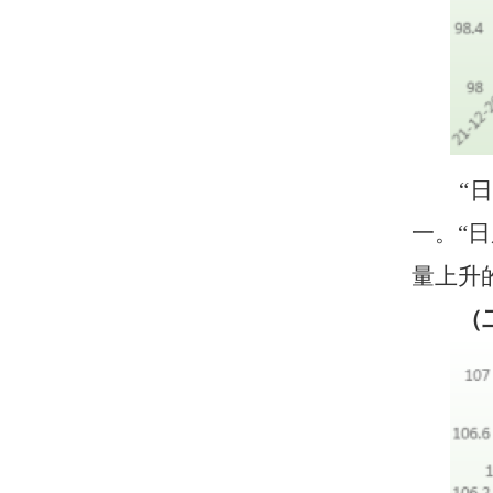
“
一。
“
量上升
（