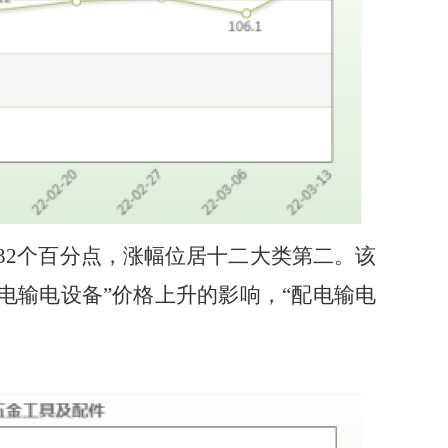
32
个百分点，
涨
幅位居十二大类第
二
。该
配电输电设备”价格
上升
的影响，
“配电输电
。