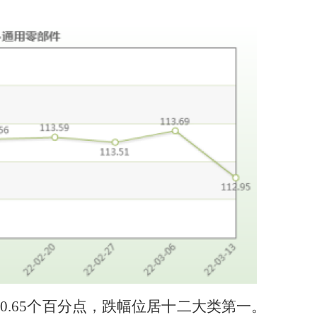
跌
0.65
个百分点，
跌
幅位居十二大类第
一
。