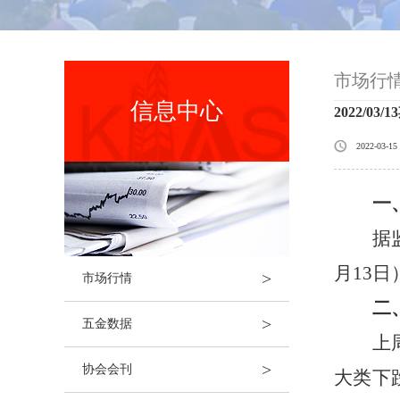
市场行
信息中心
2022/0
2022-03-15
一
据
月
13
日
>
市场行情
二
>
五金数据
上
>
协会会刊
大类下