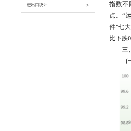
指数不
>
进出口统计
点
。
“
件”
七大
比下跌0
三
（