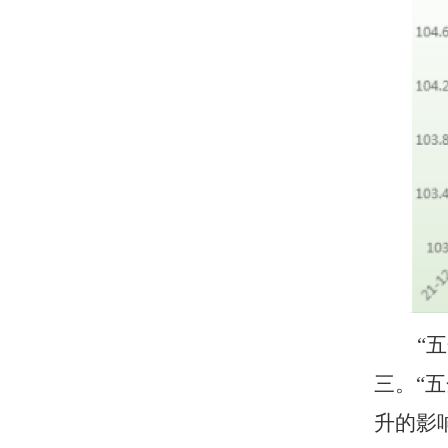
“
三。
“
升
的影