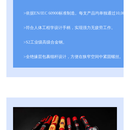
>依据EN/IEC 60900标准制造。每支产品均单独通过10,00
>符合人体工程学设计手柄，实现强力无疲劳工作。
>S2工业级高级合金钢。
>全绝缘层包裹细杆设计，方便在狭窄空间中紧固螺丝。