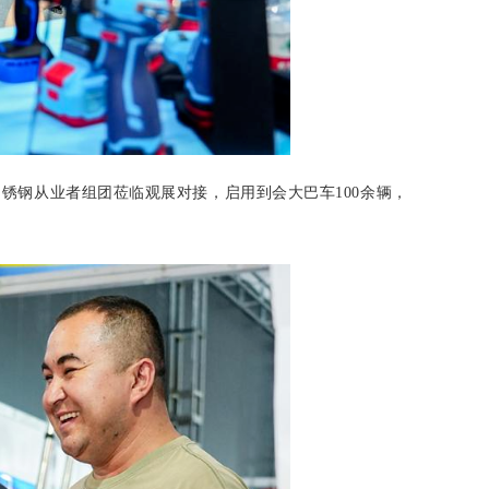
锈钢从业者组团莅临观展对接，启用到会大巴车100余辆，