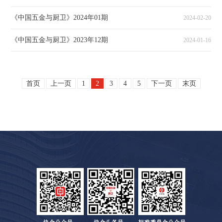
《中国五金与厨卫》2024年01期
2024-02-20
《中国五金与厨卫》2023年12期
2024-01-16
首页
上一页
1
2
3
4
5
下一页
末页