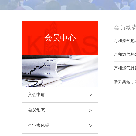
会员动
会员中心
万和燃气热
万和燃气热
万和燃气具
借力奥运，
>
入会申请
>
会员动态
>
企业家风采